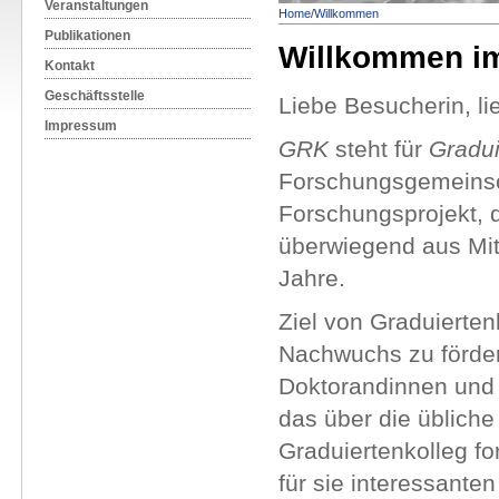
Veranstaltungen
Home
/
Willkommen
Publikationen
Willkommen i
Kontakt
Geschäftsstelle
Liebe Besucherin, li
Impressum
GRK
steht für
Gradui
Forschungsgemeinsch
Forschungsprojekt, d
überwiegend aus Mitt
Jahre.
Ziel von Graduierten
Nachwuchs zu fördern
Doktorandinnen und
das über die üblich
Graduiertenkolleg f
für sie interessanten